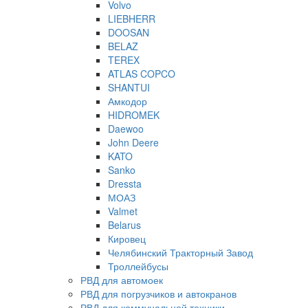
Volvo
LIEBHERR
DOOSAN
BELAZ
TEREX
ATLAS COPCO
SHANTUI
Амкодор
HIDROMEK
Daewoo
John Deere
KATO
Sanko
Dressta
МОАЗ
Valmet
Belarus
Кировец
Челябинский Тракторный Завод
Троллейбусы
РВД для автомоек
РВД для погрузчиков и автокранов
РВД для коммунальной техники