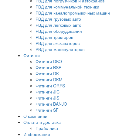
РВД для погрузчиков и автокранов
РВД для коммунальной техники
РВД для каналопромывочных машин
РВД для грузовых авто
РВД для легковых авто
РВД для оборудования
РВД для тракторов
РВД для экскаваторов
РВД для манипуляторов
Фитинги
Фитинги DKO
Фитинги BSP
Фитинги DK
Фитинги DKM
Фитинги ORFS
Фитинги JIC
Фитинги JIS
Фитинги BANJO
Фитинги SF
О компании
Оплата и доставка
Прайс-лист
Информация